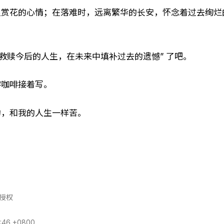
里赏花的心情；在落难时，远离繁华的长安，怀念着过去绚烂
中救赎今后的人生，在未来中填补过去的遗憾” 了吧。
溶咖啡接着写。
的，和我的人生一样苦。
议授权
:46 +0800