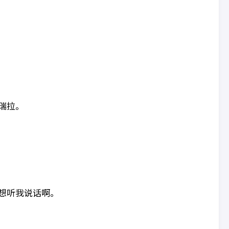
瑞拉。
想听我说话啊。