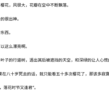
了樱花，风很大，花瓣在空中不断飘落。
看的很出神。
的东西。
可以这么漂亮啊。
了叶子的行道树，透出其后被遮挡的天空，和深绿的让人心慌
果在八十岁死去的话，就只能看五十多次樱花了，那该多寂寞
景，落花时节又逢君”。