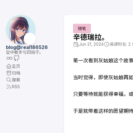
随笔
辛德瑞拉。
😺
Jun 21, 2024
阅读时长: 2
blog@real186526
空中散步与四拍子。
第一次看到灰姑娘这个故
主页
归档
当时觉得，即使灰姑娘再
搜索
RSS
只要等待就能获得幸福，
于是就带着这样的愿望期