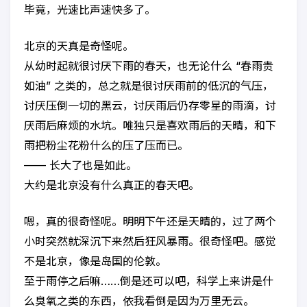
毕竟，光速比声速快多了。
北京的天真是奇怪呢。
从幼时起就很讨厌下雨的春天，也无论什么 “春雨贵
如油” 之类的，总之就是很讨厌雨前的低沉的气压，
讨厌压倒一切的黑云，讨厌雨后仍存零星的雨滴，讨
厌雨后麻烦的水坑。唯独只是喜欢雨后的天晴，和下
雨把粉尘花粉什么的压了压而已。
—— 长大了也是如此。
大约是北京没有什么真正的春天吧。
嗯，真的很奇怪呢。明明下午还是天晴的，过了两个
小时突然就深沉下来然后狂风暴雨。很奇怪吧。感觉
不是北京，像是岛国的伦敦。
至于雨停之后嘛……倒是还可以吧，科学上来讲是什
么臭氧之类的东西，依我看倒是因为万里无云。