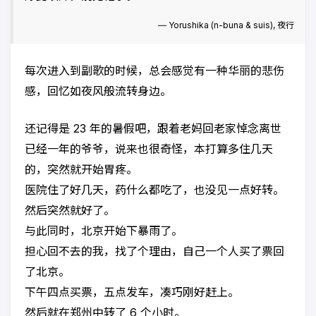
―
Yorushika (n-buna & suis),
夜行
每次进入到副歌的时候，总会感觉有一种华丽的悲伤
感，回忆如夜风般流转身边。
还记得是 23 年的暑假吧，跟着老妈回老家悼念离世
已经一年的爷爷，说来也很奇怪，本打算多住几天
的，突然就开始胃疼。
医院住了好几天，药什么都吃了，也没见一点好转。
然后突然就好了。
与此同时，北京开始下暴雨了。
担心回不去的我，找了个理由，自己一个人买了票回
了北京。
下午四点买票，五点发车，凑巧刚好赶上。
然后就在郑州中转了 6 个小时。