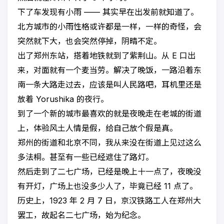
下了车发现有小雨 —— 其实早在出发前就知道了。
北方城市的小雨性格或许都是一样，一样的奇怪，会
突然就下大，也会突然停掉，阴晴不定。
出了郑州东站，搭着地铁就到了紫荆山。从 E 口出
来，对面就有一个麦当劳。解决了晚饭，一路沿着东
南一条大路走过去，应该是叫人民路吧，耳机里还是
放着 Yorushika 的夜行。
到了一个新的城市最喜欢的就是夜晚走在老城的街道
上，体验风土人情是假，给自己放个假是真。
郑州的街道和北京不同，我从来没在街道上见过这么
多法桐。甚至有一些已经遮住了路灯。
然后走到了二七广场，已经是晚上十一点了，夜晚没
有开灯，广场上也没多少人了，毕竟已经 11 点了。
历史上，1923 年 2 月 7 日，京汉铁路工人在郑州大
罢工，故起名二七广场，始为纪念。