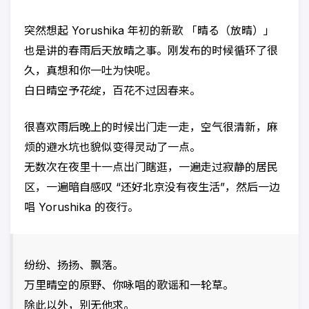
突然想起 Yorushika 年初的新歌 「晴る（放晴）」
也是讲的春雨后天放晴之事。刚发布的时候循环了很
久，真想和你一吐为快呢。
白日晴空予花绽，百花不过因春来。
很喜欢雨后晚上的时候出门走一走，空气很清新，麻
烦的避水坑也貌似变得灵动了一点。
无数次在夜里十一点出门瞎逛，一遍走过寂静的居民
区，一遍暗自感叹 “还好北京没有夜生活”，然后一边
唱 Yorushika 的夜行。
纷纷、扬扬、飘落。
万里晴空的原野、你咏唱的歌谣和一轮草。
除此以外，别无他求。