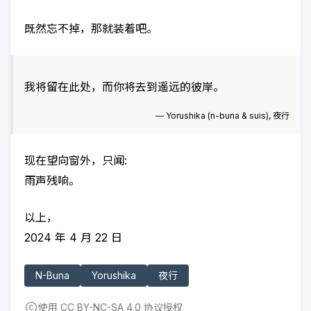
既然忘不掉，那就装着吧。
我将留在此处，而你将去到遥远的彼岸。
―
Yorushika (n-buna & suis),
夜行
现在望向窗外，只闻:
雨声残响。
以上，
2024 年 4 月 22 日
N-Buna
Yorushika
夜行
使用 CC BY-NC-SA 4.0 协议授权